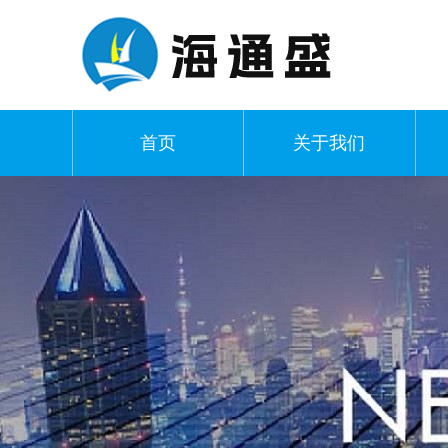
首页
关于我们