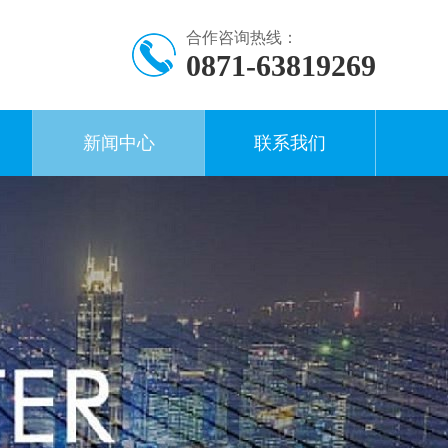
合作咨询热线：
0871-63819269
新闻中心
联系我们