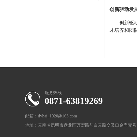
创新驱动发
创新驱
才培养和团
服务热线
0871-63819269
邮箱：dyhai_1020@163.com
地址：云南省昆明市盘龙区万宏路与白云路交叉口金尚壹号19