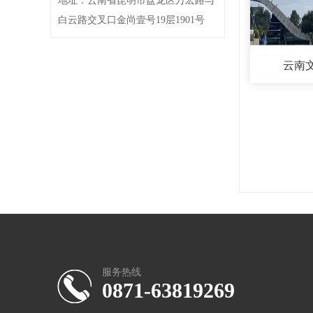
地址：云南省昆明市盘龙区万宏路与
白云路交叉口金尚壹号19层1901号
云南
服务热线
0871-63819269