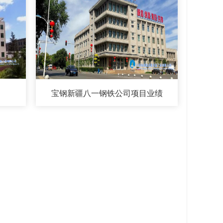
宝钢新疆八一钢铁公司项目业绩