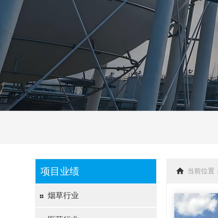
项目业绩
当前位置
烟草行业