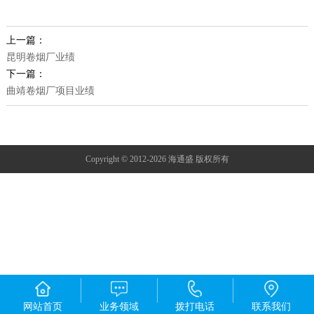
上一篇：
昆明卷烟厂业绩
下一篇：
曲靖卷烟厂项目业绩
Copyright © 2012-2026 海通盛 版权所有
网站首页
业务领域
拨打电话
联系我们